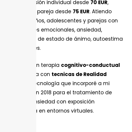
Centro. Sesión individual desde
70 EUR
,
terapia de pareja desde
75 EUR
. Atiendo
adultos, niños, adolescentes y parejas con
dificultades emocionales, ansiedad,
problemas de estado de ánimo, autoestima
y relaciones.
Trabajo con terapia
cognitivo-conductual
combinada con
tecnicas de Realidad
Virtual
-tecnología que incorporé a mi
consulta en 2018 para el tratamiento de
fobias y ansiedad con exposición
controlada en entornos virtuales.