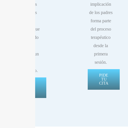
objetivo es
implicación
que ambas
de los padres
personas
forma parte
entiendan que
del proceso
está pasando
terapéutico
antes de
desde la
establecer un
primera
plan
sesión.
terapéutico.
PIDE
TU
CITA
PIDE
TU
CITA