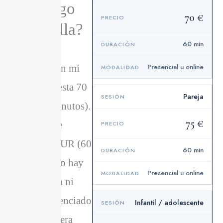
psicólogo
70 €
en Sevilla?
60 min
La sesión
individual en mi
Presencial u online
consulta cuesta 70
Pareja
EUR (60 minutos).
75 €
La sesión de
pareja, 75 EUR (60
60 min
minutos). No hay
Presencial u online
cuota de alta ni
precio diferenciado
Infantil / adolescente
para la primera