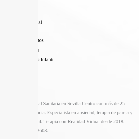
Inicio
Sobre Mi
Terapia Individual
Terapia Pareja
Otros Tratamientos
Ansiedad
Psicólogo Infantil
Blog
Contacto
Contacto
Psicóloga General Sanitaria en Sevilla Centro con más de 25
años de experiencia. Especialista en ansiedad, terapia de pareja y
psicología infantil. Terapia con Realidad Virtual desde 2018.
Colegiada AN02608.