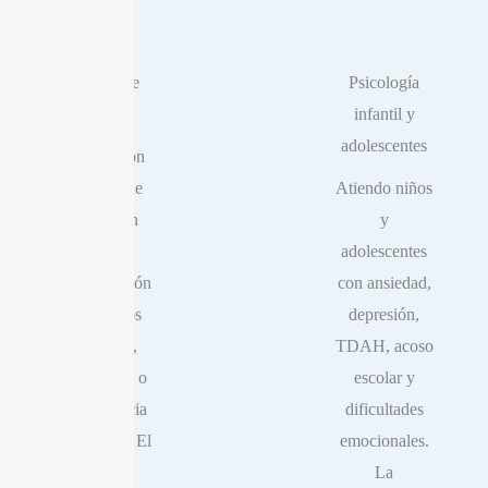
Terapia de
Psicología
pareja
infantil y
adolescentes
Trabajo con
parejas que
Atiendo niños
atraviesan
y
crisis de
adolescentes
comunicación
con ansiedad,
, conflictos
depresión,
repetidos,
TDAH, acoso
infidelidad o
escolar y
dependencia
dificultades
emocional. El
emocionales.
primer
La