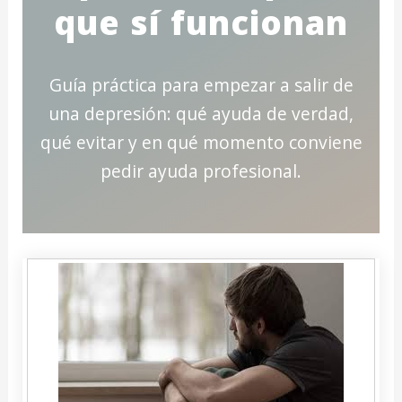
que sí funcionan
Guía práctica para empezar a salir de
una depresión: qué ayuda de verdad,
qué evitar y en qué momento conviene
pedir ayuda profesional.